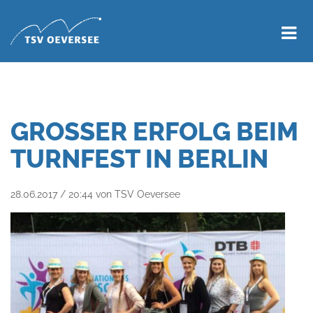
GROSSER ERFOLG BEIM T
URNFEST IN BERLIN
28.06.2017 / 20:44
von TSV Oeversee